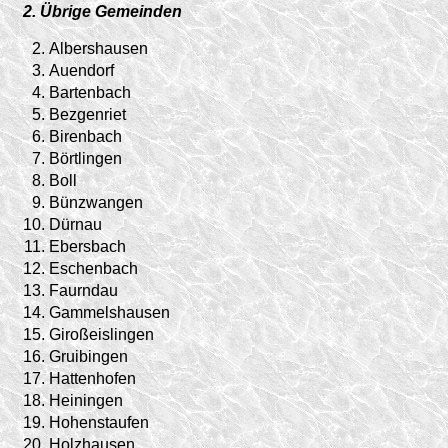
2. Übrige Gemeinden
2.
Albershausen
3.
Auendorf
4.
Bartenbach
5.
Bezgenriet
6.
Birenbach
7.
Börtlingen
8.
Boll
9.
Bünzwangen
10.
Dürnau
11.
Ebersbach
12.
Eschenbach
13.
Faurndau
14.
Gammelshausen
15.
Giroßeislingen
16.
Gruibingen
17.
Hattenhofen
18.
Heiningen
19.
Hohenstaufen
20.
Holzhausen