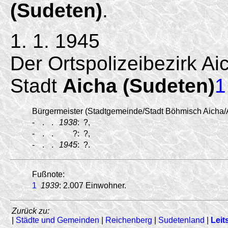
(Sudeten)
.
1. 1. 1945
Der Ortspolizeibezirk Ai
Stadt
Aicha (Sudeten)
1
Bürgermeister (Stadtgemeinde/
Stadt Böhmisch Aicha/
-
.
.
1938
:
?,
-
.
.
?:
?,
-
.
.
1945
:
?.
Fußnote:
1
1939
: 2.007 Einwohner.
Zurück zu:
|
Städte und Gemeinden
|
Reichenberg
|
Sudetenland
|
Leit