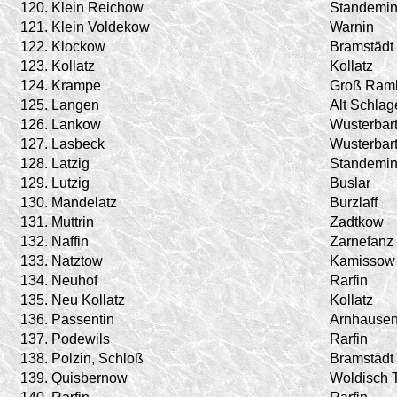
120.
Klein Reichow
Standemi
121.
Klein Voldekow
Warnin
122.
Klockow
Bramstädt
123.
Kollatz
Kollatz
124.
Krampe
Groß Ram
125.
Langen
Alt Schlag
126.
Lankow
Wusterbar
127.
Lasbeck
Wusterbar
128.
Latzig
Standemi
129.
Lutzig
Buslar
130.
Mandelatz
Burzlaff
131.
Muttrin
Zadtkow
132.
Naffin
Zarnefanz
133.
Natztow
Kamissow
134.
Neuhof
Rarfin
135.
Neu Kollatz
Kollatz
136.
Passentin
Arnhause
137.
Podewils
Rarfin
138.
Polzin, Schloß
Bramstädt
139.
Quisbernow
Woldisch 