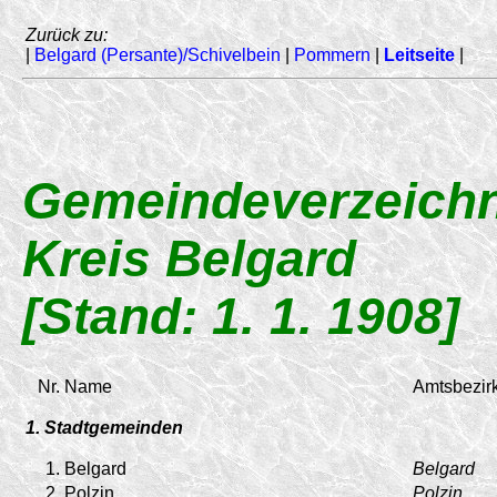
Zurück zu:
|
Belgard (Persante)/Schivelbein
|
Pommern
|
Leitseite
|
Gemeindeverzeichn
Kreis Belgard
[Stand: 1. 1. 1908]
Nr.
Name
Amtsbezirk
1. Stadtgemeinden
1.
Belgard
Belgard
2.
Polzin
Polzin